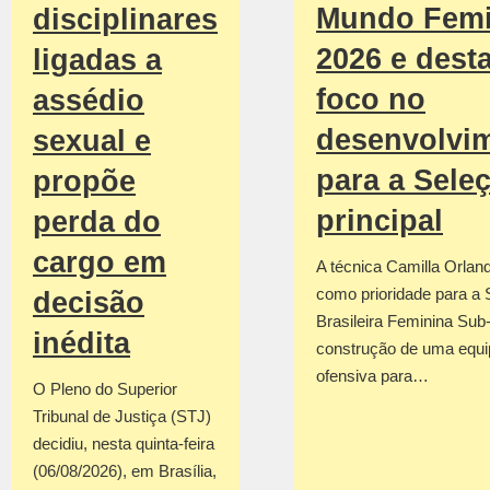
Mundo Femi
disciplinares
2026 e dest
ligadas a
foco no
assédio
desenvolvi
sexual e
para a Sele
propõe
principal
perda do
cargo em
A técnica Camilla Orland
como prioridade para a 
decisão
Brasileira Feminina Sub
inédita
construção de uma equi
ofensiva para…
O Pleno do Superior
Tribunal de Justiça (STJ)
decidiu, nesta quinta-feira
(06/08/2026), em Brasília,