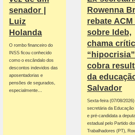
Rowenna Br
senador |
rebate ACM
Luiz
sobre Ideb,
Holanda
chama críti
O rombo financeiro do
INSS ficou conhecido
“hipocrisia”
como o escândalo dos
cobra resul
descontos indevidos das
da educaçã
aposentadorias e
pensões de segurados,
Salvador
especialmente…
Sexta-feira (07/08/2026
secretária da Educação
e pré-candidata a deput
estadual pelo Partido do
Trabalhadores (PT), R