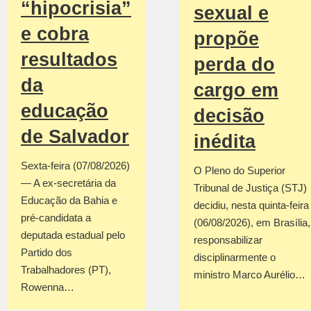
“hipocrisia”
sexual e
e cobra
propõe
resultados
perda do
da
cargo em
educação
decisão
de Salvador
inédita
Sexta-feira (07/08/2026)
O Pleno do Superior
— A ex-secretária da
Tribunal de Justiça (STJ)
Educação da Bahia e
decidiu, nesta quinta-feira
pré-candidata a
(06/08/2026), em Brasília,
deputada estadual pelo
responsabilizar
Partido dos
disciplinarmente o
Trabalhadores (PT),
ministro Marco Aurélio…
Rowenna…