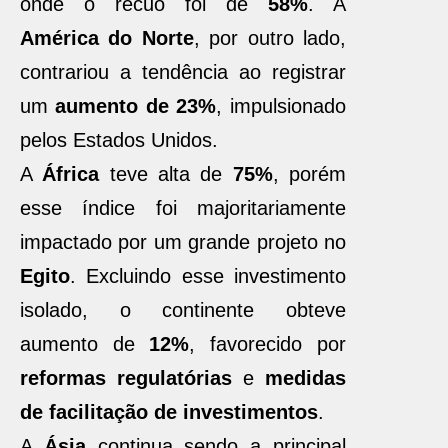
onde o recuo foi de
58%
. A
América do Norte
, por outro lado,
contrariou a tendência ao registrar
um
aumento de 23%
, impulsionado
pelos Estados Unidos.
A
África
teve alta de
75%
, porém
esse índice foi majoritariamente
impactado por um grande projeto no
Egito
. Excluindo esse investimento
isolado, o continente obteve
aumento de
12%
, favorecido por
reformas regulatórias
e
medidas
de facilitação de investimentos
.
A
Ásia
continua sendo a principal