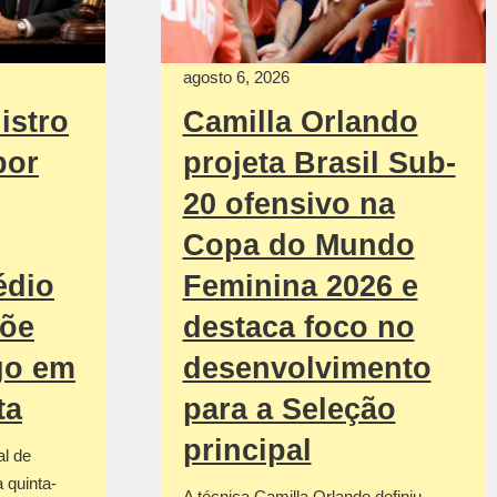
agosto 6, 2026
istro
Camilla Orlando
por
projeta Brasil Sub-
20 ofensivo na
Copa do Mundo
édio
Feminina 2026 e
põe
destaca foco no
go em
desenvolvimento
ta
para a Seleção
principal
al de
 quinta-
A técnica Camilla Orlando definiu