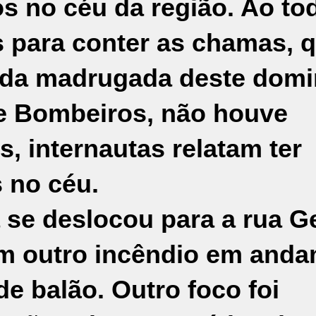
os no céu da região. Ao to
s para conter as chamas, 
o da madrugada deste dom
e Bombeiros, não houve
s, internautas relatam ter
s no céu.
 se deslocou para a rua G
um outro incêndio em and
e balão. Outro foco foi