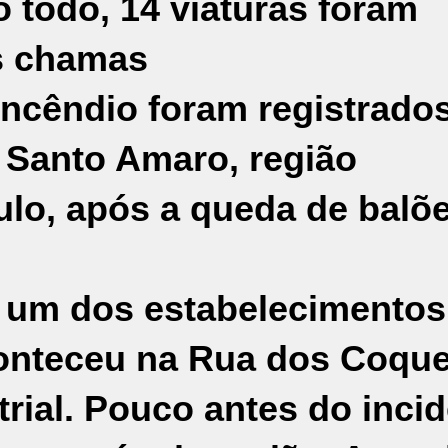
 todo, 14 viaturas foram
s chamas
incêndio foram registrado
m
Santo Amaro
, região
ulo
, após a queda de balõ
 um dos estabelecimentos
conteceu na Rua dos Coque
rial. Pouco antes do incid