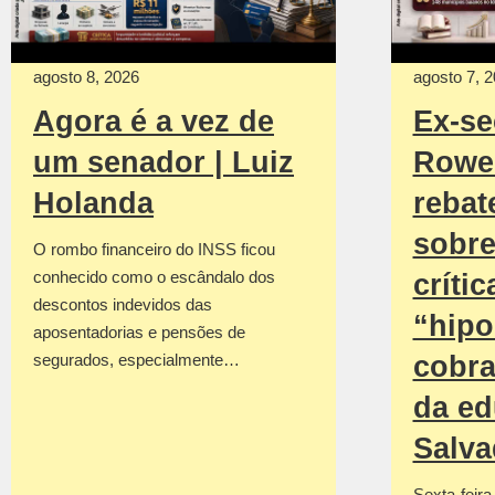
agosto 8, 2026
agosto 7, 
Agora é a vez de
Ex-se
um senador | Luiz
Rowe
Holanda
rebat
sobre
O rombo financeiro do INSS ficou
conhecido como o escândalo dos
crític
descontos indevidos das
“hipo
aposentadorias e pensões de
segurados, especialmente…
cobra
da ed
Salva
Sexta-feira