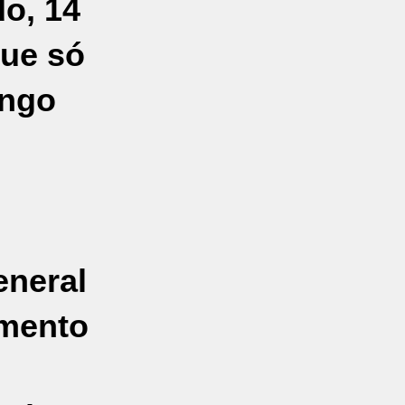
do, 14
que só
ingo
eneral
amento