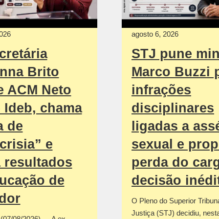
2026
agosto 6, 2026
cretária
STJ pune min
nna Brito
Marco Buzzi 
e ACM Neto
infrações
 Ideb, chama
disciplinares
a de
ligadas a ass
crisia” e
sexual e pro
 resultados
perda do car
ucação de
decisão inédi
dor
O Pleno do Superior Tribun
Justiça (STJ) decidiu, nesta
 (07/08/2026) — A ex-