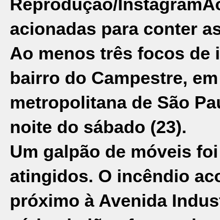
Reprodução/Instagram
Ao
acionadas para conter a
Ao menos três focos de 
bairro do Campestre, e
metropolitana de
São Pa
noite do sábado (23).
Um galpão de móveis foi
atingidos. O incêndio a
próximo à Avenida Indust