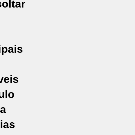
oltar
ipais
veis
ulo
da
ias