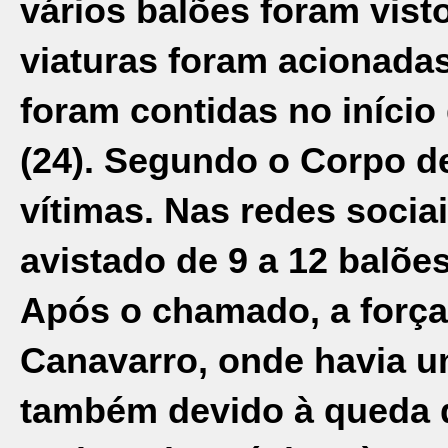
vários balões foram vist
viaturas foram acionada
foram contidas no iníci
(24). Segundo o Corpo d
vítimas. Nas redes sociai
avistado de 9 a 12 balõe
Após o chamado, a força
Canavarro, onde havia 
também devido à queda d