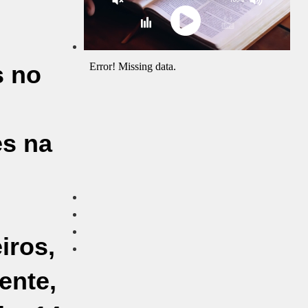
s no
es na
iros,
ente,