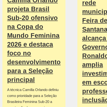
Camilla Orlando
rede
projeta Brasil
municip
Sub-20 ofensivo
Feira d
na Copa do
Santan
Mundo Feminina
alcança 
2026 e destaca
Govern
foco no
Ronald
desenvolvimento
amplia
para a Seleção
investi
principal
em esco
profess
A técnica Camilla Orlando definiu
como prioridade para a Seleção
inclusã
Brasileira Feminina Sub-20 a