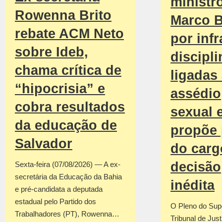
ministr
Rowenna Brito
Marco B
rebate ACM Neto
por inf
sobre Ideb,
discipli
chama crítica de
ligadas
“hipocrisia” e
assédio
cobra resultados
sexual 
da educação de
propõe 
Salvador
do car
decisão
Sexta-feira (07/08/2026) — A ex-
secretária da Educação da Bahia
inédita
e pré-candidata a deputada
estadual pelo Partido dos
O Pleno do Sup
Trabalhadores (PT), Rowenna…
Tribunal de Jus