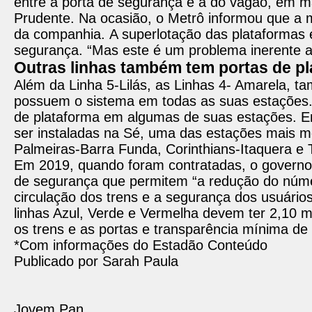
entre a porta de segurança e a do vagão, em m
Prudente. Na ocasião, o Metrô informou que a m
da companhia. A superlotação das plataformas 
segurança. “Mas este é um problema inerente 
Outras linhas também tem portas de p
Além da Linha 5-Lilás, as Linhas 4- Amarela, t
possuem o sistema em todas as suas estações.
de plataforma em algumas de suas estações. E
ser instaladas na Sé, uma das estações mais m
Palmeiras-Barra Funda, Corinthians-Itaquera e
Em 2019, quando foram contratadas, o governo
de segurança que permitem “a redução do númer
circulação dos trens e a segurança dos usuário
linhas Azul, Verde e Vermelha devem ter 2,10 m
os trens e as portas e transparência mínima d
*Com informações do Estadão Conteúdo
Publicado por Sarah Paula
Jovem Pan