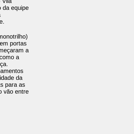
 Vila
o da equipe
a
e.
monotrilho)
uem portas
começaram a
 como a
ça.
ipamentos
idade da
as para as
o vão entre