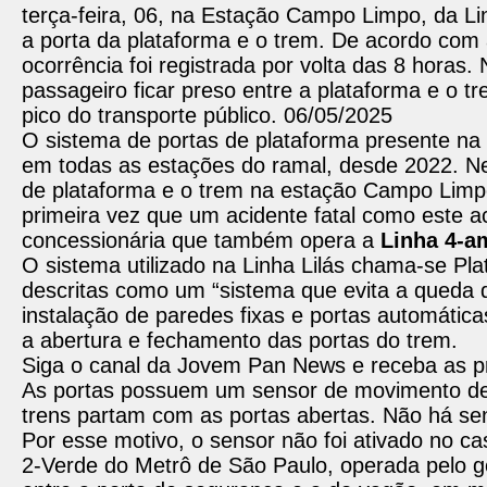
terça-feira, 06, na Estação Campo Limpo, da Lin
a porta da plataforma e o trem. De acordo com a
ocorrência foi registrada por volta das 8 hora
passageiro ficar preso entre a plataforma e o t
pico do transporte público. 06/05/2025
O sistema de portas de plataforma presente na
em todas as estações do ramal, desde 2022. Ne
de plataforma e o trem na estação Campo Limpo
primeira vez que um acidente fatal como este 
concessionária que também opera a
Linha 4-a
O sistema utilizado na Linha Lilás chama-se Pl
descritas como um “sistema que evita a queda d
instalação de paredes fixas e portas automátic
a abertura e fechamento das portas do trem.
Siga o canal da Jovem Pan News e receba as pr
As portas possuem um sensor de movimento de 
trens partam com as portas abertas. Não há sen
Por esse motivo, o sensor não foi ativado no ca
2-Verde do Metrô de São Paulo, operada pelo g