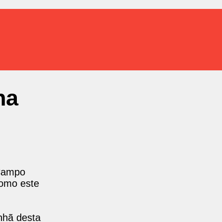
ha
 Campo
como este
hã desta