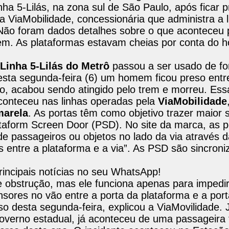
ha 5-Lilás, na zona sul de São Paulo, após ficar p
 ViaMobilidade, concessionária que administra a l
s. Não foram dados detalhes sobre o que aconteceu 
rem. As plataformas estavam cheias por conta do h
Linha 5-Lilás do Metrô
passou a ser usado de fo
sta segunda-feira (6) um homem ficou preso entre
, acabou sendo atingido pelo trem e morreu. Essa
aconteceu nas linhas operadas pela
ViaMobilidade
marela
. As portas têm como objetivo trazer maior 
ataform Screen Door (PSD). No site da marca, as p
e passageiros ou objetos no lado da via através d
as entre a plataforma e a via”. As PSD são sincron
incipais notícias no seu WhatsApp!
obstrução, mas ele funciona apenas para impedir
sores no vão entre a porta da plataforma e a port
so desta segunda-feira, explicou a ViaMovilidade. 
overno estadual, já aconteceu de uma passageira f