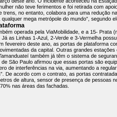
arço deste ano. O incidente aconteceu na Estação
ulher não teve ferimentos e foi retirada com apoi
e trens, no entanto, colabora para uma redução n
a qualquer mega metrópole do mundo”, segundo el
lataforma
ambém operada pela ViaMobilidade, e a 15- Prata (
 Já as Linhas 1-Azul, 2-Verde e 3-Vermelha poss
m fevereiro deste ano, as portas de plataforma 
ovimentadas da capital. Outras grandes estações
 Tamanduateí também já têm o sistema de seguran
 de São Paulo afirmou que essas portas são equ
o de interferências na via, aumentando a regular
s”. De acordo com o contrato, as portas contratad
etros de altura, sensor de presença de pessoas n
e 70% nas áreas das fachadas.