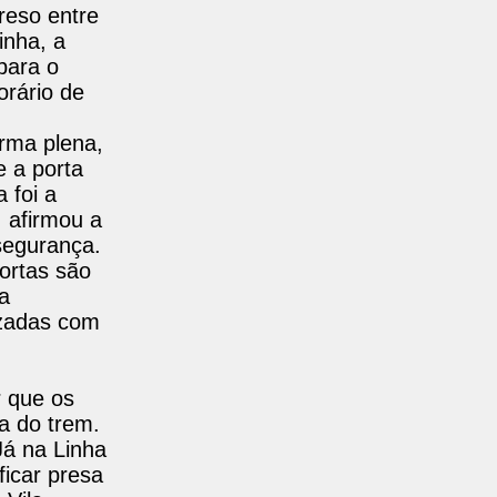
reso entre
inha, a
para o
orário de
rma plena,
 a porta
 foi a
, afirmou a
segurança.
ortas são
a
izadas com
 que os
a do trem.
Já na Linha
icar presa