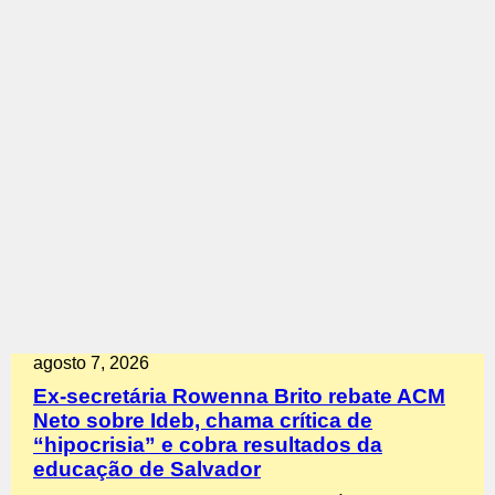
agosto 7, 2026
Ex-secretária Rowenna Brito rebate ACM
Neto sobre Ideb, chama crítica de
“hipocrisia” e cobra resultados da
educação de Salvador