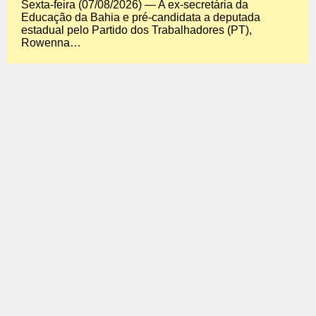
Sexta-feira (07/08/2026) — A ex-secretária da
Educação da Bahia e pré-candidata a deputada
estadual pelo Partido dos Trabalhadores (PT),
Rowenna…