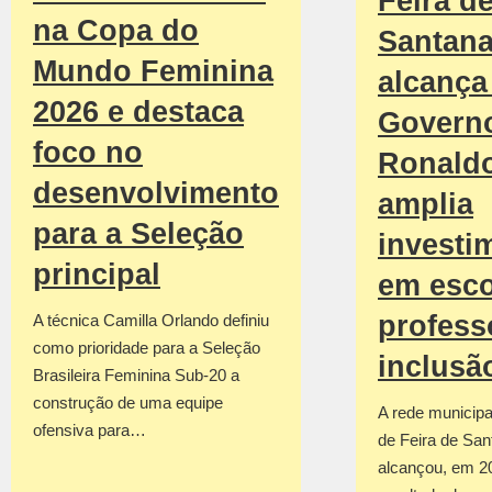
Feira d
na Copa do
Santan
Mundo Feminina
alcança 
2026 e destaca
Govern
foco no
Ronald
desenvolvimento
amplia
para a Seleção
investi
principal
em esco
profess
A técnica Camilla Orlando definiu
como prioridade para a Seleção
inclusã
Brasileira Feminina Sub-20 a
construção de uma equipe
A rede municipa
ofensiva para…
de Feira de San
alcançou, em 2