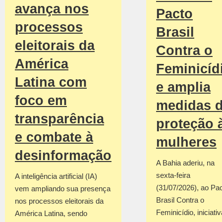
avança nos
Pacto
processos
Brasil
eleitorais da
Contra o
América
Feminicíd
Latina com
e amplia
foco em
medidas 
transparência
proteção 
e combate à
mulheres
desinformação
A Bahia aderiu, na
sexta-feira
A inteligência artificial (IA)
(31/07/2026), ao Pa
vem ampliando sua presença
Brasil Contra o
nos processos eleitorais da
Feminicídio, iniciativ
América Latina, sendo