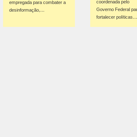
coordenada pelo
empregada para combater a
Governo Federal pa
desinformação,…
fortalecer políticas