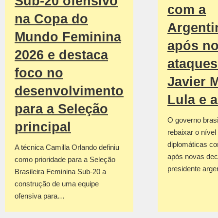
Sub-20 ofensivo
com a
na Copa do
Argenti
Mundo Feminina
após n
2026 e destaca
ataques
foco no
Javier M
desenvolvimento
Lula e 
para a Seleção
O governo brasil
principal
rebaixar o nível
diplomáticas co
A técnica Camilla Orlando definiu
após novas dec
como prioridade para a Seleção
presidente arge
Brasileira Feminina Sub-20 a
construção de uma equipe
ofensiva para…