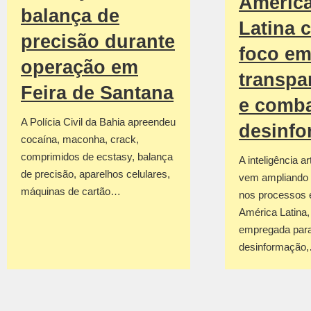
Améric
balança de
Latina 
precisão durante
foco e
operação em
transpa
Feira de Santana
e comba
A Polícia Civil da Bahia apreendeu
desinf
cocaína, maconha, crack,
comprimidos de ecstasy, balança
A inteligência art
de precisão, aparelhos celulares,
vem ampliando 
máquinas de cartão…
nos processos e
América Latina
empregada para
desinformação