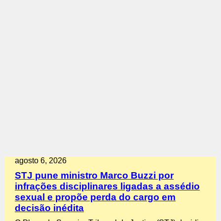
agosto 6, 2026
STJ pune ministro Marco Buzzi por
infrações disciplinares ligadas a assédio
sexual e propõe perda do cargo em
decisão inédita