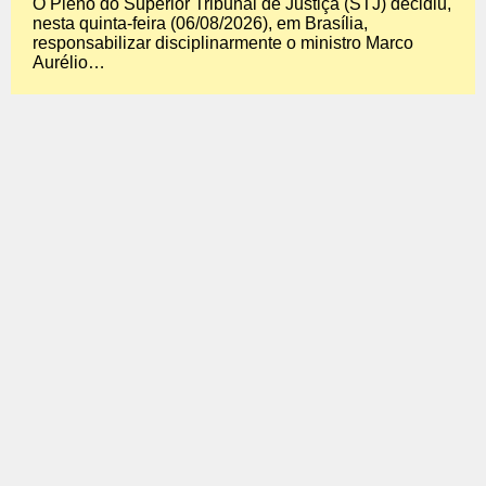
O Pleno do Superior Tribunal de Justiça (STJ) decidiu,
nesta quinta-feira (06/08/2026), em Brasília,
responsabilizar disciplinarmente o ministro Marco
Aurélio…