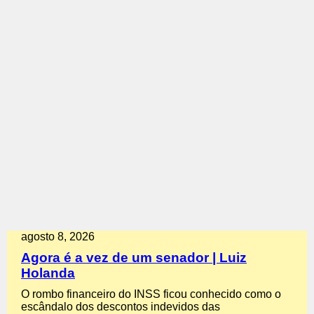
agosto 8, 2026
Agora é a vez de um senador | Luiz
Holanda
O rombo financeiro do INSS ficou conhecido como o
escândalo dos descontos indevidos das