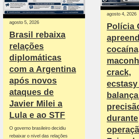
agosto 4, 2026
agosto 5, 2026
Polícia 
Brasil rebaixa
apreen
relações
cocaína
diplomáticas
maconh
com a Argentina
crack,
após novos
ecstasy
ataques de
balança
Javier Milei a
precisã
Lula e ao STF
durante
operaç
O governo brasileiro decidiu
rebaixar o nível das relações