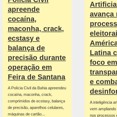
Artificia
apreende
avança
cocaína,
proces
maconha, crack,
eleitora
ecstasy e
Améric
balança de
Latina 
precisão durante
foco e
operação em
transpa
Feira de Santana
e comba
A Polícia Civil da Bahia apreendeu
desinf
cocaína, maconha, crack,
comprimidos de ecstasy, balança
A inteligência art
de precisão, aparelhos celulares,
vem ampliando 
máquinas de cartão…
nos processos e