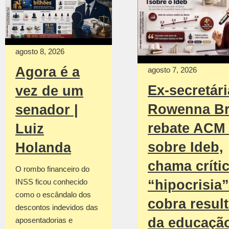
agosto 8, 2026
Agora é a
agosto 7, 2026
Ex-secretári
vez de um
Rowenna Br
senador |
rebate ACM
Luiz
sobre Ideb,
Holanda
chama críti
O rombo financeiro do
INSS ficou conhecido
“hipocrisia”
como o escândalo dos
cobra resul
descontos indevidos das
da educaçã
aposentadorias e