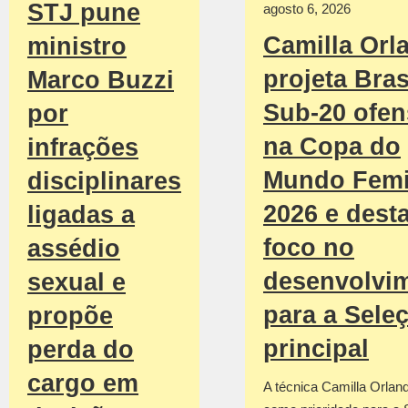
STJ pune
agosto 6, 2026
Camilla Orl
ministro
projeta Bras
Marco Buzzi
Sub-20 ofen
por
na Copa do
infrações
Mundo Femi
disciplinares
2026 e dest
ligadas a
foco no
assédio
desenvolvi
sexual e
para a Sele
propõe
principal
perda do
cargo em
A técnica Camilla Orland