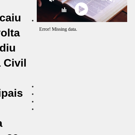
 caiu
volta
diu
 Civil
ipais
a