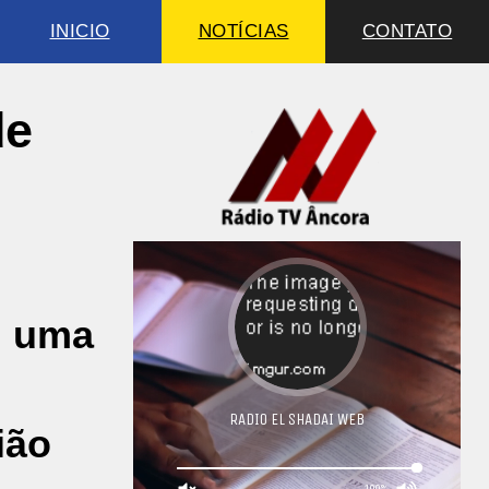
INICIO
NOTÍCIAS
CONTATO
de
m uma
ião