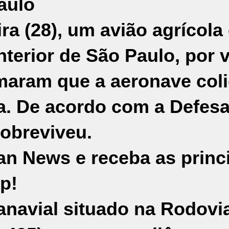
aulo
ra (28), um avião agrícola
nterior de
São Paulo
, por 
maram que a aeronave coli
a. De acordo com a
Defesa
sobreviveu.
an News e receba as princ
p!
anavial situado na Rodovi