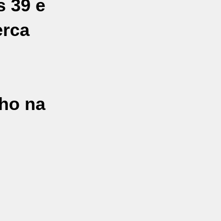
s 39 e
erca
nho na