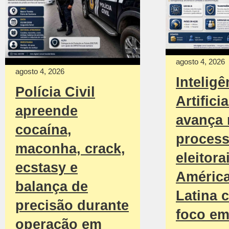
agosto 4, 2026
agosto 4, 2026
Inteligê
Polícia Civil
Artificia
apreende
avança
cocaína,
proces
maconha, crack,
eleitora
ecstasy e
Améric
balança de
Latina 
precisão durante
foco e
operação em