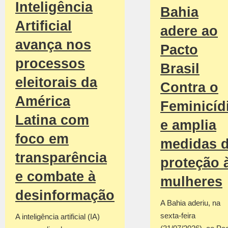
Inteligência
Bahia
Artificial
adere ao
avança nos
Pacto
processos
Brasil
eleitorais da
Contra o
América
Feminicíd
Latina com
e amplia
foco em
medidas 
transparência
proteção 
e combate à
mulheres
desinformação
A Bahia aderiu, na
sexta-feira
A inteligência artificial (IA)