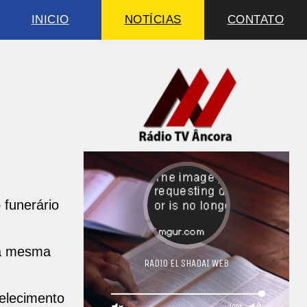
INICIO
NOTÍCIAS
CONTATO
 funerário
na mesma
belecimento