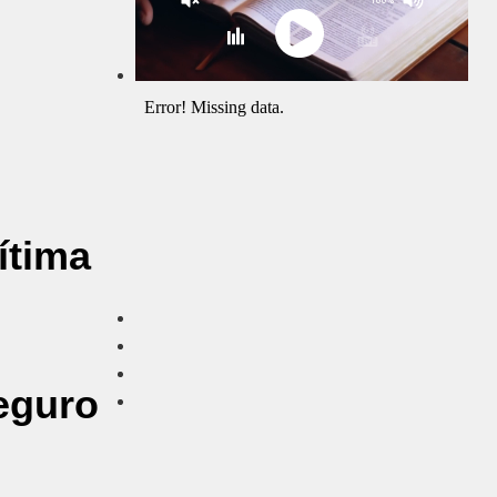
ítima
eguro