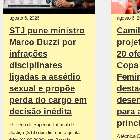
agosto 6, 2026
agosto 6, 
STJ pune ministro
Camil
Marco Buzzi por
proje
infrações
20 of
disciplinares
Copa
ligadas a assédio
Femin
sexual e propõe
desta
perda do cargo em
dese
decisão inédita
para 
princ
O Pleno do Superior Tribunal de
Justiça (STJ) decidiu, nesta quinta-
A técnica C