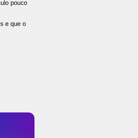
culo pouco
os e que o