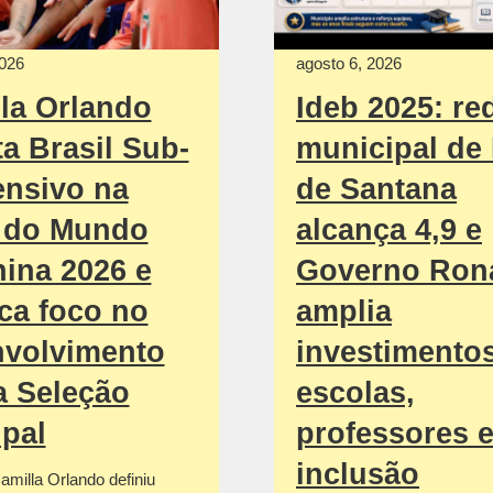
2026
agosto 6, 2026
la Orlando
Ideb 2025: re
ta Brasil Sub-
municipal de 
ensivo na
de Santana
 do Mundo
alcança 4,9 e
ina 2026 e
Governo Ron
ca foco no
amplia
nvolvimento
investimento
a Seleção
escolas,
ipal
professores 
inclusão
amilla Orlando definiu