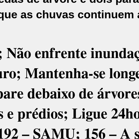
 que as chuvas continuem 
; Não enfrente inunda
uro; Mantenha-se long
 pare debaixo de árvore
 e prédios; Ligue 24h
; 192 – SAMU; 156 – A 