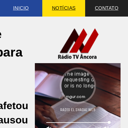
INICIO
NOTÍCIAS
CONTATO
e
para
afetou
causou