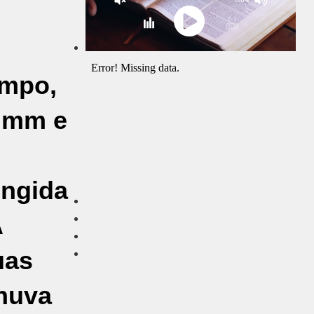
ampo,
4 mm e
ingida
A
uas
huva