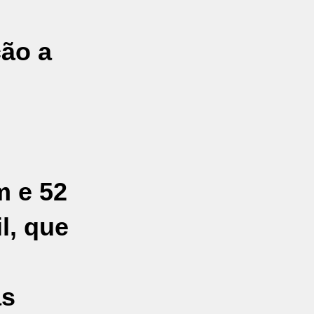
ção a
m e 52
l, que
as