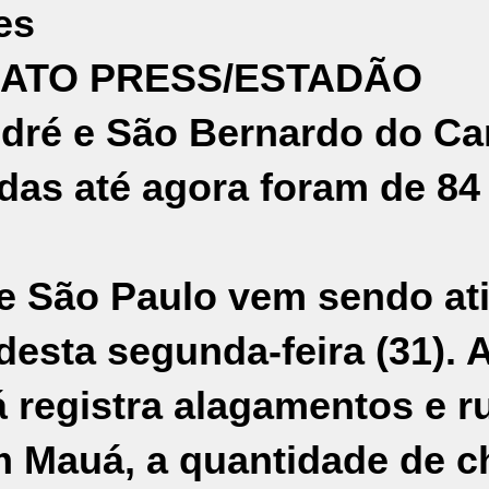
es
/ATO PRESS/ESTADÃO
dré e São Bernardo do C
adas até agora foram de 8
de
São Paulo
vem sendo at
desta segunda-feira (31). 
á registra alagamentos e r
m Mauá, a quantidade de c