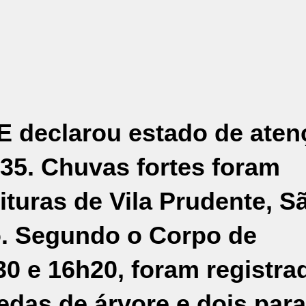
GE declarou estado de ate
35. Chuvas fortes foram
ituras de Vila Prudente, S
o. Segundo o Corpo de
0 e 16h20, foram registra
das de árvore e dois para