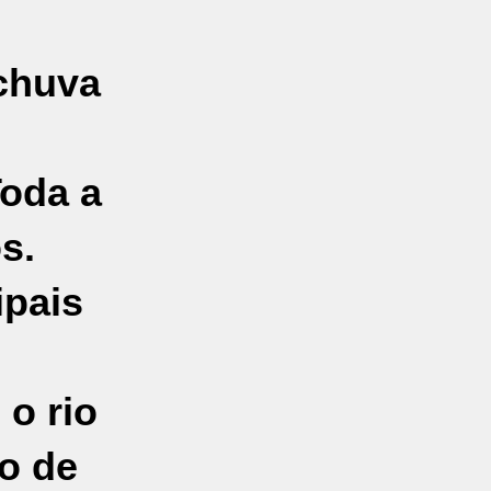
 chuva
Toda a
s.
ipais
o rio
o de