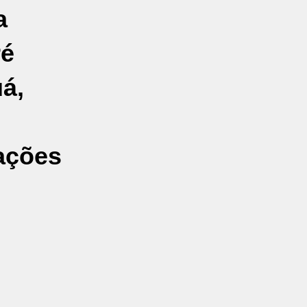
a
ré
á,
ações