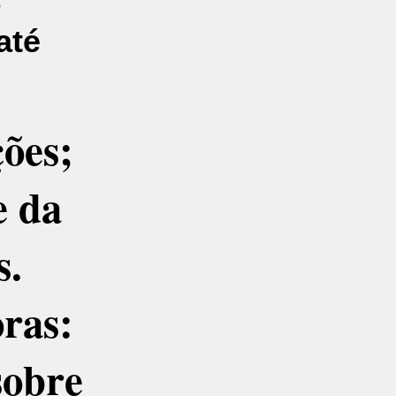
até
ções;
e da
s.
oras:
sobre