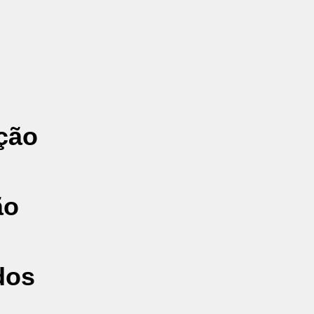
nção
ão
dos