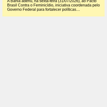
A Bahia aderiu, na sexta-feira (31/07/2026), ao Pacto
Brasil Contra o Feminicídio, iniciativa coordenada pelo
Governo Federal para fortalecer políticas…