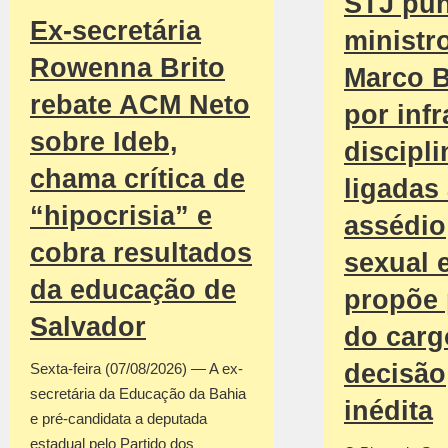
STJ pu
Ex-secretária
ministr
Rowenna Brito
Marco B
rebate ACM Neto
por inf
sobre Ideb,
discipli
chama crítica de
ligadas
“hipocrisia” e
assédio
cobra resultados
sexual 
da educação de
propõe 
Salvador
do car
decisão
Sexta-feira (07/08/2026) — A ex-
secretária da Educação da Bahia
inédita
e pré-candidata a deputada
estadual pelo Partido dos