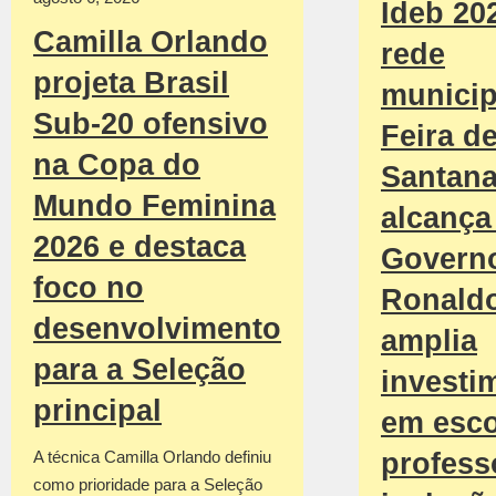
Ideb 20
Camilla Orlando
rede
projeta Brasil
municip
Sub-20 ofensivo
Feira d
na Copa do
Santan
Mundo Feminina
alcança 
2026 e destaca
Govern
foco no
Ronald
desenvolvimento
amplia
para a Seleção
investi
principal
em esco
profess
A técnica Camilla Orlando definiu
como prioridade para a Seleção