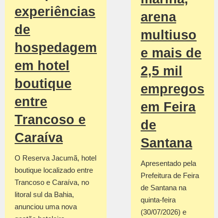
experiências
arena
de
multiuso
hospedagem
e mais de
em hotel
2,5 mil
boutique
empregos
entre
em Feira
Trancoso e
de
Caraíva
Santana
O Reserva Jacumã, hotel
Apresentado pela
boutique localizado entre
Prefeitura de Feira
Trancoso e Caraíva, no
de Santana na
litoral sul da Bahia,
quinta-feira
anunciou uma nova
(30/07/2026) e