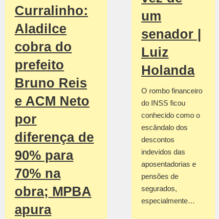
Curralinho:
um
Aladilce
senador |
cobra do
Luiz
prefeito
Holanda
Bruno Reis
O rombo financeiro
e ACM Neto
do INSS ficou
conhecido como o
por
escândalo dos
diferença de
descontos
indevidos das
90% para
aposentadorias e
70% na
pensões de
obra; MPBA
segurados,
especialmente…
apura