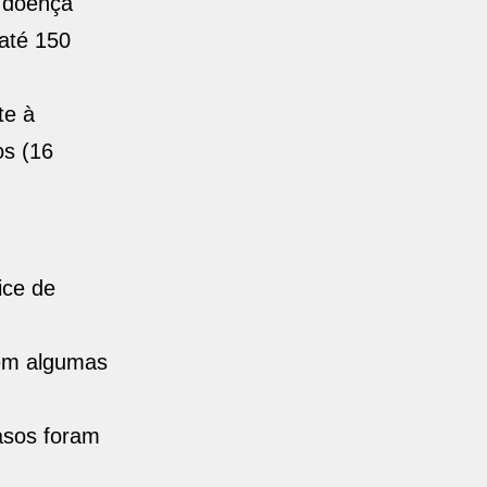
a doença
 até 150
te à
os (16
ice de
 em algumas
casos foram