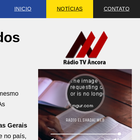
INICIO
NOTÍCIAS
CONTATO
dos
 mesmo
As
as Gerais
 no país,