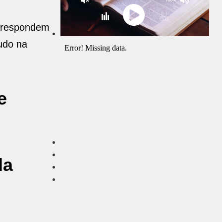
, respondem
udo na
e
da