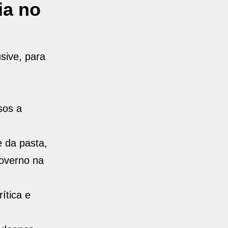
ia no
sive, para
sos a
e da pasta,
governo na
ítica e