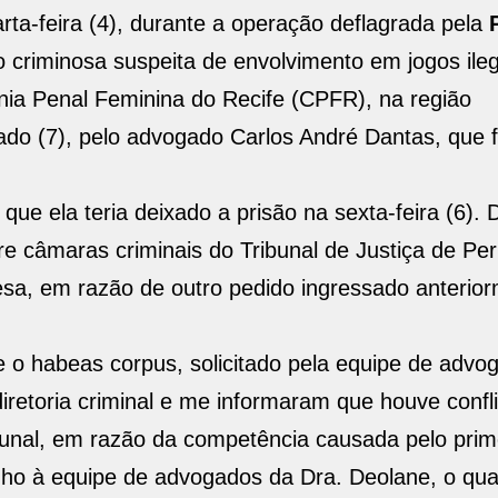
rta-feira (4), durante a operação deflagrada pela
P
riminosa suspeita de envolvimento em jogos ileg
nia Penal Feminina do Recife (CPFR), na região
bado (7), pelo advogado Carlos André Dantas, que 
e ela teria deixado a prisão na sexta-feira (6). 
re câmaras criminais do Tribunal de Justiça de P
esa, em razão de outro pedido ingressado anterio
o habeas corpus, solicitado pela equipe de advo
diretoria criminal e me informaram que houve confl
bunal, em razão da competência causada pelo pri
ho à equipe de advogados da Dra. Deolane, o qua