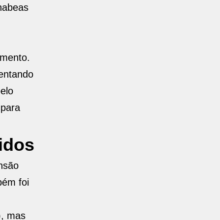
 habeas
amento.
mentando
elo
 para
idos
nsão
bém foi
), mas