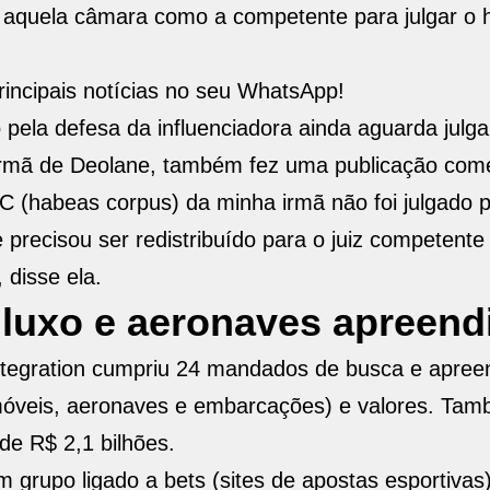
u aquela câmara como a competente para julgar o
incipais notícias no seu WhatsApp!
pela defesa da influenciadora ainda aguarda julg
 irmã de Deolane, também fez uma publicação co
C (habeas corpus) da minha irmã não foi julgado p
 precisou ser redistribuído para o juiz competente
 disse ela.
 luxo e aeronaves apreend
tegration cumpriu 24 mandados de busca e apree
 imóveis, aeronaves e embarcações) e valores. Tam
 de R$ 2,1 bilhões.
 grupo ligado a bets (sites de apostas esportivas