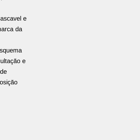
ascavel e
marca da
 esquema
cultação e
 de
posição