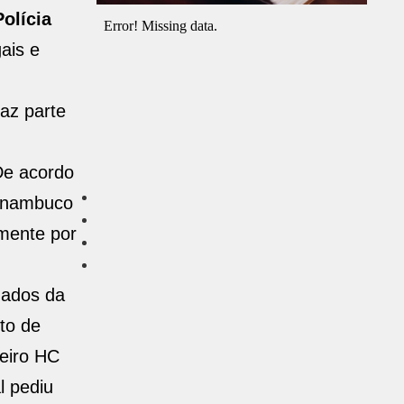
olícia
ais e
faz parte
De acordo
ernambuco
rmente por
gados da
ito de
meiro HC
l pediu