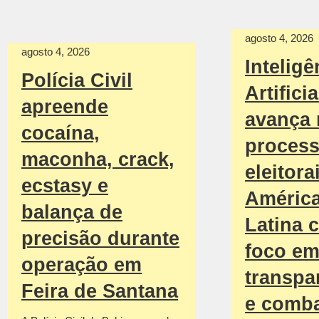
agosto 4, 2026
agosto 4, 2026
Inteligê
Polícia Civil
Artificia
apreende
avança
cocaína,
proces
maconha, crack,
eleitora
ecstasy e
Améric
balança de
Latina 
precisão durante
foco e
operação em
transpa
Feira de Santana
e comba