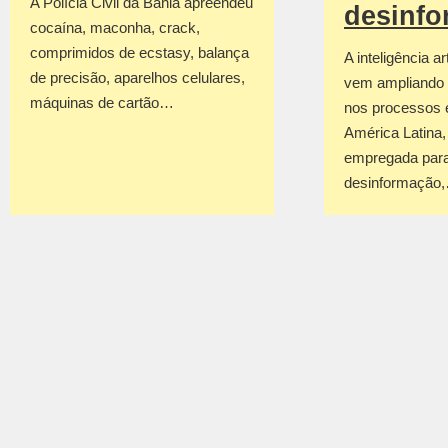
A Polícia Civil da Bahia apreendeu
desinf
cocaína, maconha, crack,
comprimidos de ecstasy, balança
A inteligência art
de precisão, aparelhos celulares,
vem ampliando 
máquinas de cartão…
nos processos e
América Latina
empregada para
desinformação