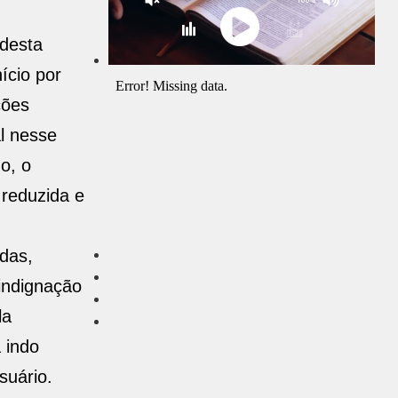
desta
ício por
ções
l nesse
o, o
reduzida e
adas,
indignação
la
 indo
suário.