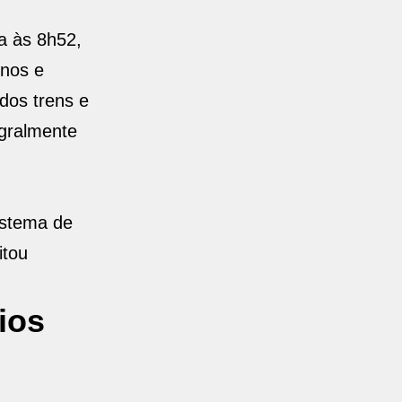
a às 8h52,
rnos e
dos trens e
egralmente
istema de
itou
ios