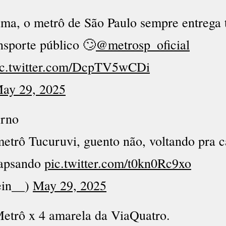
ma, o metrô de São Paulo sempre entrega 
nsporte público 🙄
@metrosp_oficial
ic.twitter.com/DcpTV5wCDi
ay 29, 2025
erno
etrô Tucuruvi, guento não, voltando pra c
lapsando
pic.twitter.com/t0kn0Rc9xo
ein__)
May 29, 2025
Metrô x 4 amarela da ViaQuatro.