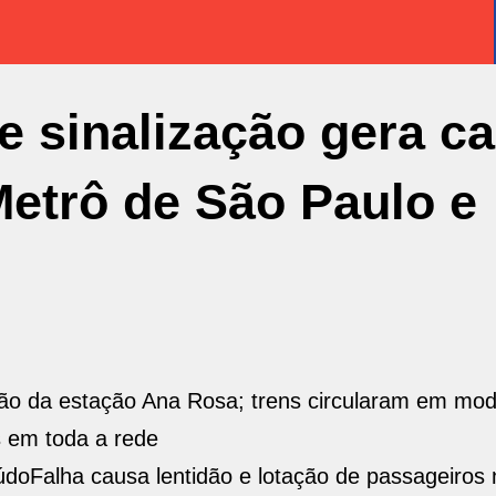
e sinalização gera c
Metrô de São Paulo e
egião da estação Ana Rosa; trens circularam em mo
s em toda a rede
údo
Falha causa lentidão e lotação de passageiros