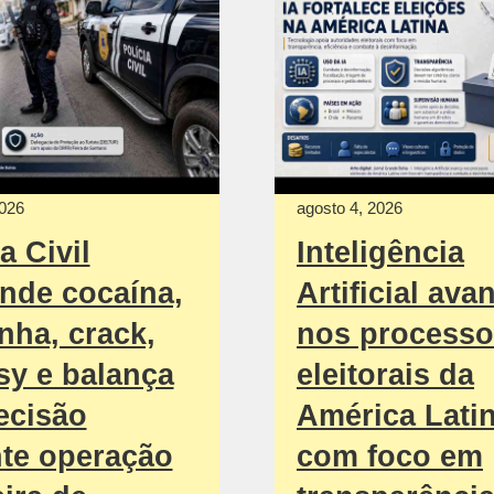
2026
agosto 4, 2026
a Civil
Inteligência
nde cocaína,
Artificial ava
ha, crack,
nos process
sy e balança
eleitorais da
ecisão
América Lati
te operação
com foco em