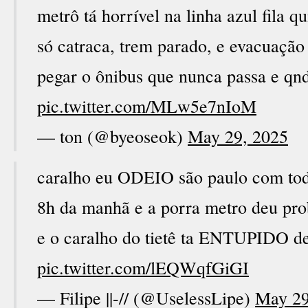
metrô tá horrível na linha azul fila 
só catraca, trem parado, e evacuaçã
pegar o ônibus que nunca passa e qnd
pic.twitter.com/MLw5e7nIoM
— ton (@byeoseok)
May 29, 2025
caralho eu ODEIO são paulo com tod
8h da manhã e a porra metro deu prob
e o caralho do tietê ta ENTUPIDO de
pic.twitter.com/lEQWqfGiGI
— Filipe ||-// (@UselessLipe)
May 29