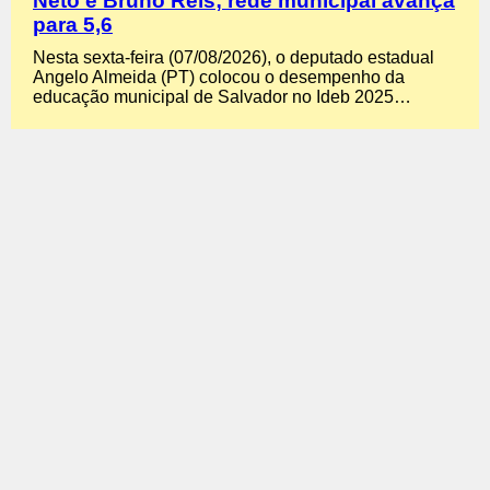
Neto e Bruno Reis; rede municipal avança
para 5,6
Nesta sexta-feira (07/08/2026), o deputado estadual
Angelo Almeida (PT) colocou o desempenho da
educação municipal de Salvador no Ideb 2025…