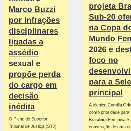
projeta Bra
Marco Buzzi
Sub-20 ofe
por infrações
na Copa d
disciplinares
Mundo Fem
ligadas a
2026 e des
assédio
foco no
sexual e
desenvolv
propõe perda
para a Sel
do cargo em
principal
decisão
inédita
A técnica Camilla Orla
como prioridade para
O Pleno do Superior
Brasileira Feminina S
Tribunal de Justiça (STJ)
construção de uma e