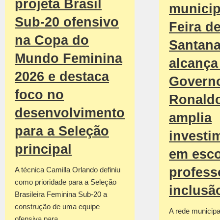
projeta Brasil
municip
Sub-20 ofensivo
Feira d
na Copa do
Santan
Mundo Feminina
alcança 
2026 e destaca
Govern
foco no
Ronald
desenvolvimento
amplia
para a Seleção
investi
principal
em esco
profess
A técnica Camilla Orlando definiu
como prioridade para a Seleção
inclusã
Brasileira Feminina Sub-20 a
construção de uma equipe
A rede municipa
ofensiva para…