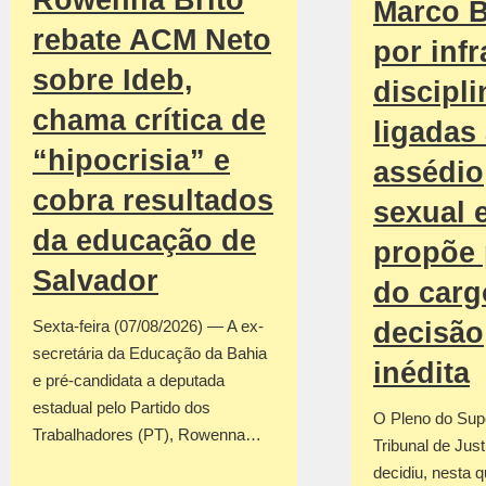
Rowenna Brito
Marco B
rebate ACM Neto
por inf
sobre Ideb,
discipli
chama crítica de
ligadas
“hipocrisia” e
assédio
cobra resultados
sexual 
da educação de
propõe 
Salvador
do car
decisão
Sexta-feira (07/08/2026) — A ex-
secretária da Educação da Bahia
inédita
e pré-candidata a deputada
estadual pelo Partido dos
O Pleno do Sup
Trabalhadores (PT), Rowenna…
Tribunal de Jus
decidiu, nesta q