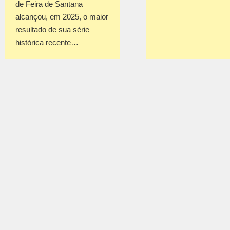
de Feira de Santana
alcançou, em 2025, o maior
resultado de sua série
histórica recente…