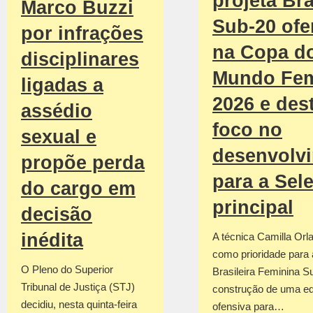
projeta Bra
Marco Buzzi
Sub-20 ofe
por infrações
na Copa d
disciplinares
Mundo Fem
ligadas a
2026 e des
assédio
foco no
sexual e
desenvolv
propõe perda
para a Sel
do cargo em
principal
decisão
inédita
A técnica Camilla Orla
como prioridade para
O Pleno do Superior
Brasileira Feminina S
Tribunal de Justiça (STJ)
construção de uma e
decidiu, nesta quinta-feira
ofensiva para…