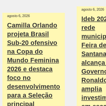
agosto 6, 2026
agosto 6, 2026
Ideb 20
Camilla Orlando
rede
projeta Brasil
municip
Sub-20 ofensivo
Feira d
na Copa do
Santan
Mundo Feminina
alcança 
2026 e destaca
Govern
foco no
Ronald
desenvolvimento
amplia
para a Seleção
investi
principal