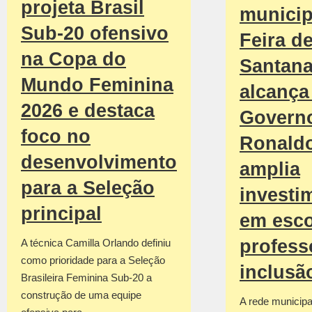
projeta Brasil
municip
Sub-20 ofensivo
Feira d
na Copa do
Santan
Mundo Feminina
alcança 
2026 e destaca
Govern
foco no
Ronald
desenvolvimento
amplia
para a Seleção
investi
principal
em esco
profess
A técnica Camilla Orlando definiu
como prioridade para a Seleção
inclusã
Brasileira Feminina Sub-20 a
construção de uma equipe
A rede municipa