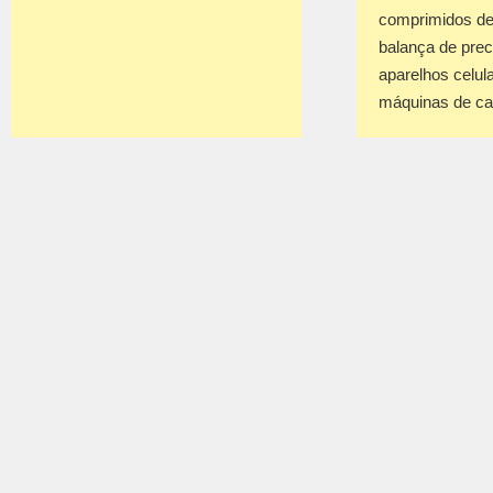
comprimidos de
balança de prec
aparelhos celul
máquinas de c