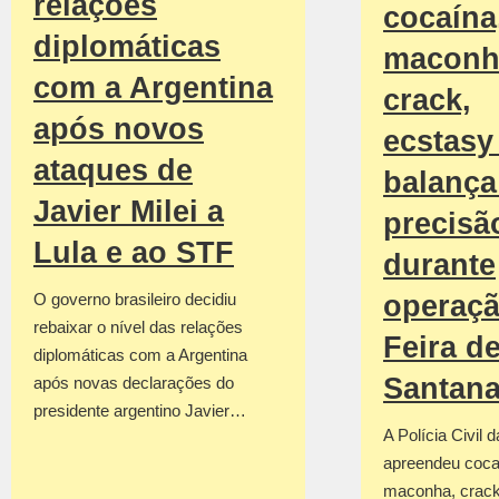
relações
cocaína
diplomáticas
maconh
com a Argentina
crack,
após novos
ecstasy
ataques de
balança
Javier Milei a
precisã
Lula e ao STF
durante
operaç
O governo brasileiro decidiu
rebaixar o nível das relações
Feira d
diplomáticas com a Argentina
Santan
após novas declarações do
presidente argentino Javier…
A Polícia Civil 
apreendeu coca
maconha, crack