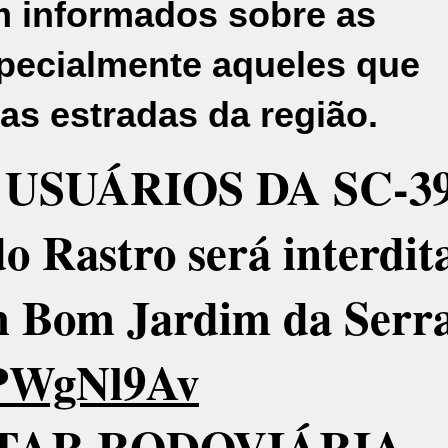
 informados sobre as
specialmente aqueles que
as estradas da região.
USUÁRIOS DA SC-39
o Rastro será interdit
m Bom Jardim da Serr
hPWgNl9Av
ITAR RODOVIÁRIA