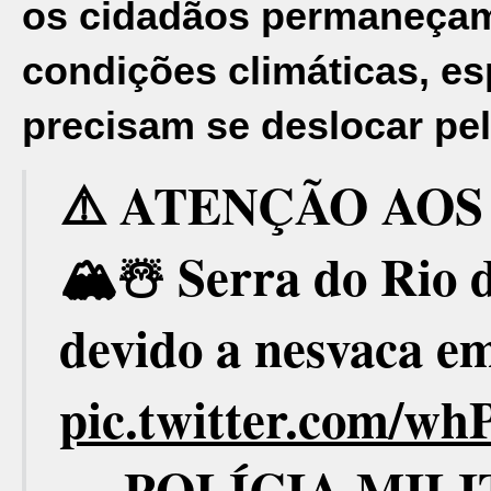
os cidadãos permaneçam
condições climáticas, e
precisam se deslocar pel
⚠️ ATENÇÃO AOS 
🏔☃️ Serra do Rio d
devido a nesvaca e
pic.twitter.com/w
— POLÍCIA MIL