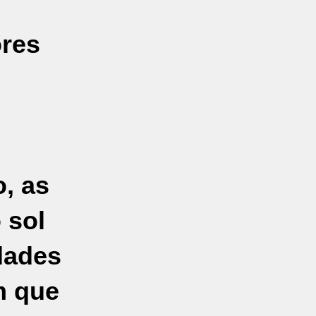
ores
, as
 sol
dades
m que