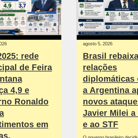
2026
agosto 5, 2026
2025: rede
Brasil rebaix
ipal de Feira
relações
ntana
diplomáticas
ça 4,9 e
a Argentina 
rno Ronaldo
novos ataque
a
Javier Milei a
timentos em
e ao STF
as,
O governo brasileiro decidi