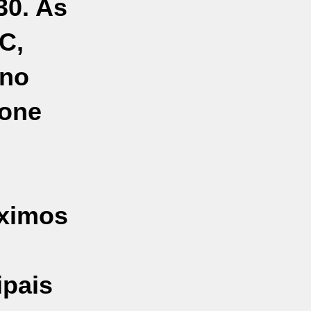
30. As
C,
eno
lone
óximos
ipais