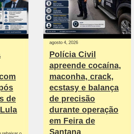
agosto 4, 2026
a
Polícia Civil
apreende cocaína,
 com
maconha, crack,
após
ecstasy e balança
s de
de precisão
 Lula
durante operação
em Feira de
Santana
u rebaixar o