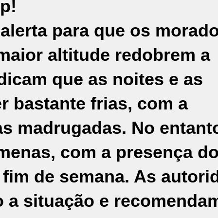
p!
 alerta para que os morad
maior altitude redobrem a
dicam que as noites e as
 bastante frias, com a
as madrugadas. No entanto
menas, com a presença do
fim de semana. As autori
o a situação e recomenda