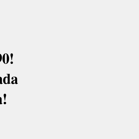
0!
ada
a!