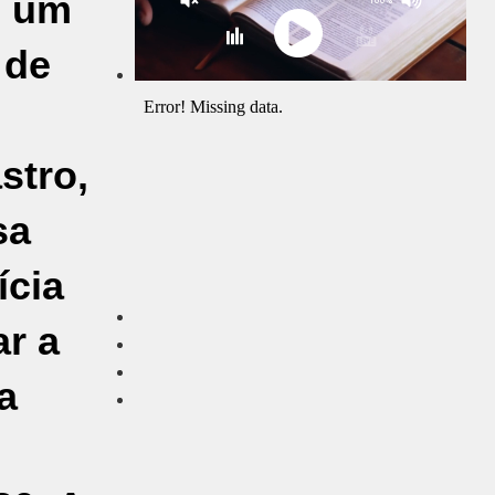
u um
 de
stro,
sa
ícia
ar a
a