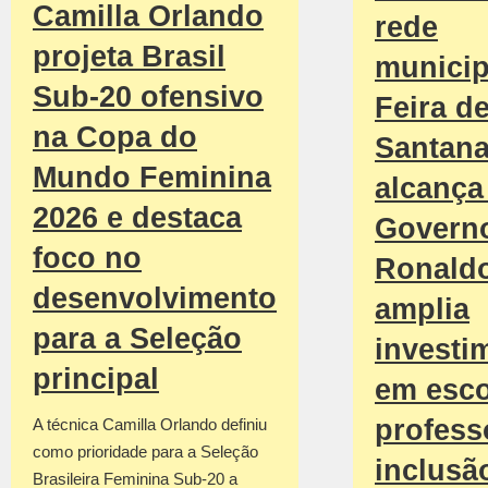
Camilla Orlando
rede
projeta Brasil
municip
Sub-20 ofensivo
Feira d
na Copa do
Santan
Mundo Feminina
alcança 
2026 e destaca
Govern
foco no
Ronald
desenvolvimento
amplia
para a Seleção
investi
principal
em esco
profess
A técnica Camilla Orlando definiu
como prioridade para a Seleção
inclusã
Brasileira Feminina Sub-20 a