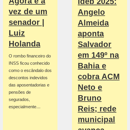
Agora é a
Ideb 2025:
vez de um
Angelo
senador |
Almeida
Luiz
aponta
Holanda
Salvador
em 149º na
O rombo financeiro do
INSS ficou conhecido
Bahia e
como o escândalo dos
cobra ACM
descontos indevidos
das aposentadorias e
Neto e
pensões de
Bruno
segurados,
especialmente…
Reis; rede
municipal