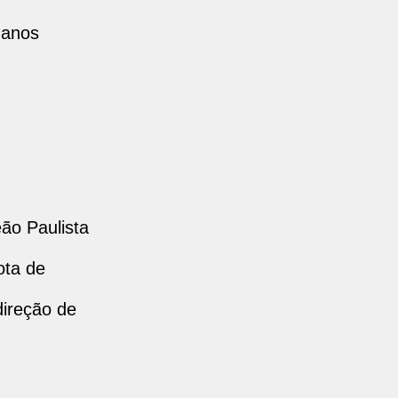
 anos
ão Paulista
ota de
direção de