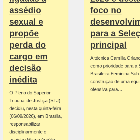
foco no
assédio
desenvolvi
sexual e
para a Sele
propõe
principal
perda do
cargo em
A técnica Camilla Orland
como prioridade para a 
decisão
Brasileira Feminina Sub
inédita
construção de uma equi
ofensiva para…
O Pleno do Superior
Tribunal de Justiça (STJ)
decidiu, nesta quinta-feira
(06/08/2026), em Brasília,
responsabilizar
disciplinarmente o
ministro Marco Aurélio…