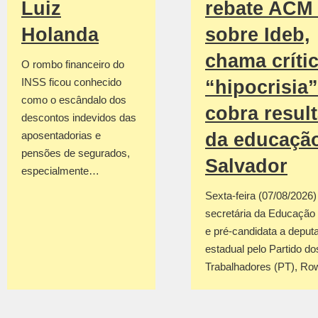
rebate ACM
Luiz
sobre Ideb,
Holanda
chama críti
O rombo financeiro do
INSS ficou conhecido
“hipocrisia”
como o escândalo dos
cobra resul
descontos indevidos das
da educaçã
aposentadorias e
pensões de segurados,
Salvador
especialmente…
Sexta-feira (07/08/2026
secretária da Educação
e pré-candidata a deput
estadual pelo Partido do
Trabalhadores (PT), R