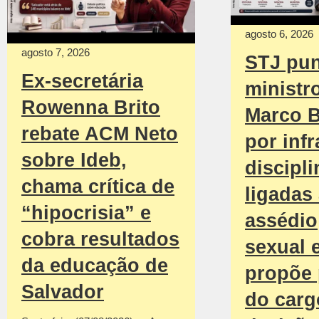
agosto 6, 2026
agosto 7, 2026
STJ pu
Ex-secretária
ministr
Rowenna Brito
Marco B
rebate ACM Neto
por inf
sobre Ideb,
discipli
chama crítica de
ligadas
“hipocrisia” e
assédio
cobra resultados
sexual 
da educação de
propõe 
Salvador
do car