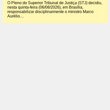
O Pleno do Superior Tribunal de Justiça (STJ) decidiu,
nesta quinta-feira (06/08/2026), em Brasília,
responsabilizar disciplinarmente o ministro Marco
Aurélio…