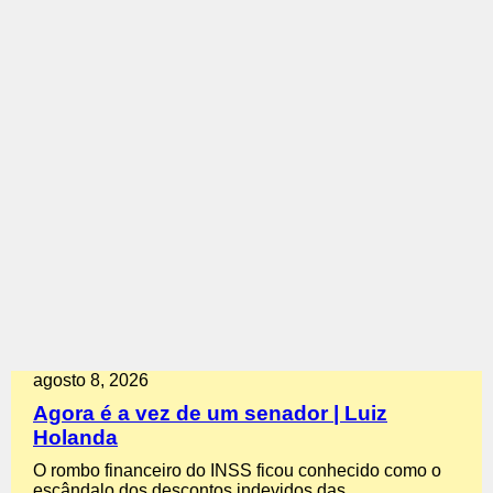
agosto 8, 2026
Agora é a vez de um senador | Luiz
Holanda
O rombo financeiro do INSS ficou conhecido como o
escândalo dos descontos indevidos das