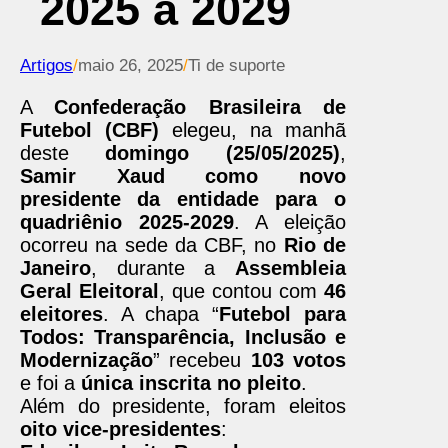
2025 a 2029
Artigos
/
maio 26, 2025
/
Ti de suporte
A
Confederação Brasileira de
Futebol (CBF)
elegeu, na manhã
deste
domingo (25/05/2025)
,
Samir Xaud como novo
presidente da entidade para o
quadriênio 2025-2029
. A eleição
ocorreu na sede da CBF, no
Rio de
Janeiro
, durante a
Assembleia
Geral Eleitoral
, que contou com
46
eleitores
. A chapa “
Futebol para
Todos: Transparência, Inclusão e
Modernização
” recebeu
103 votos
e foi a
única inscrita no pleito
.
Além do presidente, foram eleitos
oito vice-presidentes
: