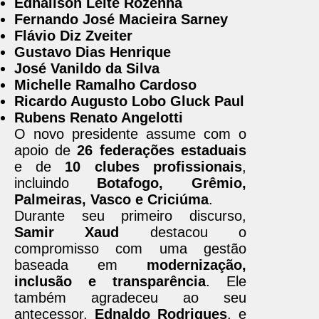
Ednailson Leite Rozenha
Fernando José Macieira Sarney
Flávio Diz Zveiter
Gustavo Dias Henrique
José Vanildo da Silva
Michelle Ramalho Cardoso
Ricardo Augusto Lobo Gluck Paul
Rubens Renato Angelotti
O novo presidente assume com o
apoio de
26 federações estaduais
e de
10 clubes profissionais
,
incluindo
Botafogo, Grêmio,
Palmeiras, Vasco e Criciúma
.
Durante seu primeiro discurso,
Samir Xaud
destacou o
compromisso com uma gestão
baseada em
modernização,
inclusão e transparência
. Ele
também agradeceu ao seu
antecessor,
Ednaldo Rodrigues
, e