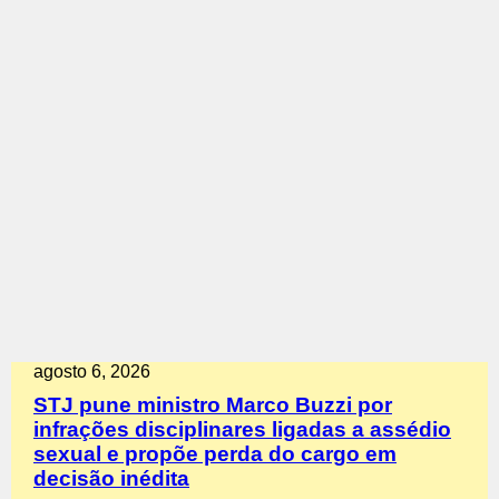
agosto 6, 2026
STJ pune ministro Marco Buzzi por
infrações disciplinares ligadas a assédio
sexual e propõe perda do cargo em
decisão inédita