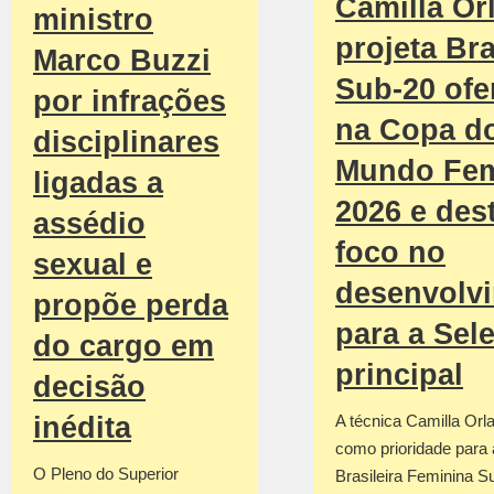
Camilla Or
ministro
projeta Bra
Marco Buzzi
Sub-20 ofe
por infrações
na Copa d
disciplinares
Mundo Fem
ligadas a
2026 e des
assédio
foco no
sexual e
desenvolv
propõe perda
para a Sel
do cargo em
principal
decisão
inédita
A técnica Camilla Orla
como prioridade para
O Pleno do Superior
Brasileira Feminina S