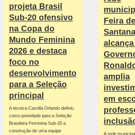
projeta Brasil
municip
Sub-20 ofensivo
Feira d
na Copa do
Santan
Mundo Feminina
alcança 
2026 e destaca
Govern
foco no
Ronald
desenvolvimento
amplia
para a Seleção
investi
principal
em esco
profess
A técnica Camilla Orlando definiu
como prioridade para a Seleção
inclusã
Brasileira Feminina Sub-20 a
construção de uma equipe
A rede municipa