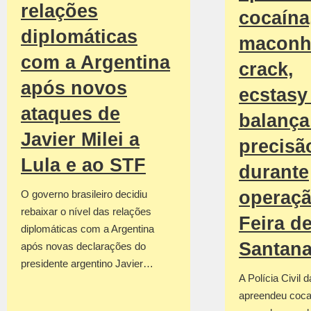
relações
cocaína
diplomáticas
maconh
com a Argentina
crack,
após novos
ecstasy
ataques de
balança
Javier Milei a
precisã
Lula e ao STF
durante
operaç
O governo brasileiro decidiu
rebaixar o nível das relações
Feira d
diplomáticas com a Argentina
Santan
após novas declarações do
presidente argentino Javier…
A Polícia Civil 
apreendeu coca