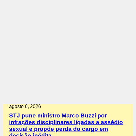
agosto 6, 2026
STJ pune ministro Marco Buzzi por
infrações disciplinares ligadas a assédio
sexual e propõe perda do cargo em
decisão inédita