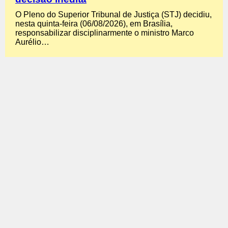
O Pleno do Superior Tribunal de Justiça (STJ) decidiu,
nesta quinta-feira (06/08/2026), em Brasília,
responsabilizar disciplinarmente o ministro Marco
Aurélio…