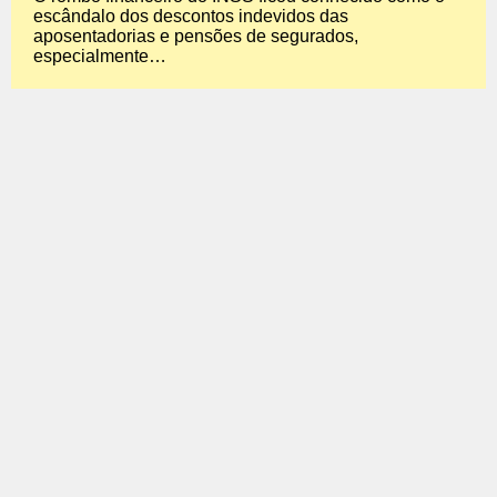
escândalo dos descontos indevidos das
aposentadorias e pensões de segurados,
especialmente…