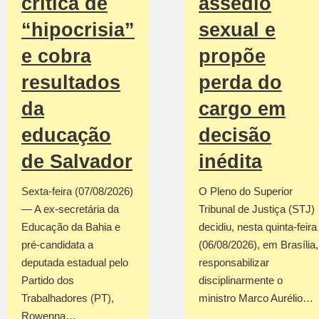
crítica de
assédio
“hipocrisia”
sexual e
e cobra
propõe
resultados
perda do
da
cargo em
educação
decisão
de Salvador
inédita
Sexta-feira (07/08/2026)
O Pleno do Superior
— A ex-secretária da
Tribunal de Justiça (STJ)
Educação da Bahia e
decidiu, nesta quinta-feira
pré-candidata a
(06/08/2026), em Brasília,
deputada estadual pelo
responsabilizar
Partido dos
disciplinarmente o
Trabalhadores (PT),
ministro Marco Aurélio…
Rowenna…