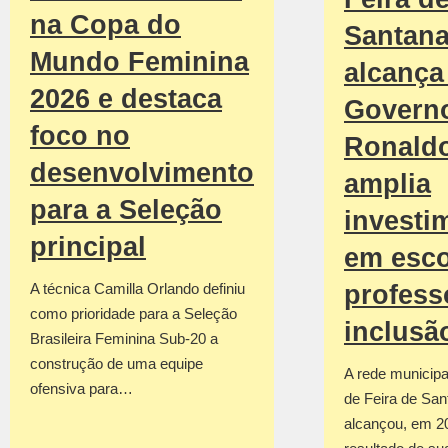
na Copa do
Santan
Mundo Feminina
alcança 
2026 e destaca
Govern
foco no
Ronald
desenvolvimento
amplia
para a Seleção
investi
principal
em esco
profess
A técnica Camilla Orlando definiu
como prioridade para a Seleção
inclusã
Brasileira Feminina Sub-20 a
construção de uma equipe
A rede municipa
ofensiva para…
de Feira de San
alcançou, em 2