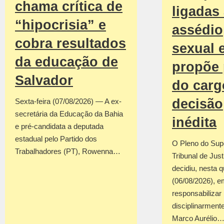
chama crítica de
ligadas
“hipocrisia” e
assédio
cobra resultados
sexual 
da educação de
propõe 
Salvador
do car
decisão
Sexta-feira (07/08/2026) — A ex-
secretária da Educação da Bahia
inédita
e pré-candidata a deputada
estadual pelo Partido dos
O Pleno do Sup
Trabalhadores (PT), Rowenna…
Tribunal de Jus
decidiu, nesta q
(06/08/2026), em
responsabilizar
disciplinarmente
Marco Aurélio