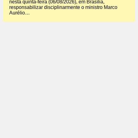
nesta quinta-feira (06/08/2026), em Brasília,
responsabilizar disciplinarmente o ministro Marco
Aurélio…