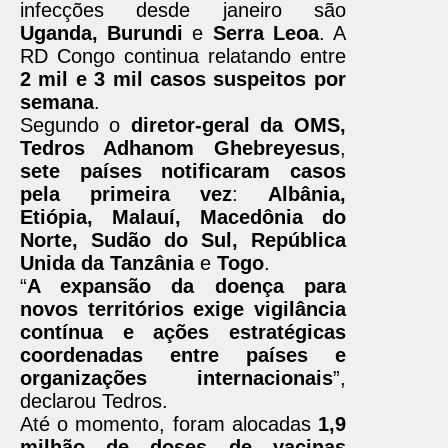
infecções desde janeiro são
Uganda, Burundi
e
Serra Leoa
. A
RD Congo continua relatando entre
2 mil e 3 mil casos suspeitos por
semana
.
Segundo o
diretor-geral da OMS,
Tedros Adhanom Ghebreyesus
,
sete países notificaram casos
pela primeira vez
:
Albânia,
Etiópia, Malauí, Macedônia do
Norte, Sudão do Sul, República
Unida da Tanzânia
e
Togo
.
“
A expansão da doença para
novos territórios exige vigilância
contínua e ações estratégicas
coordenadas entre países e
organizações internacionais
”,
declarou Tedros.
Até o momento, foram alocadas
1,9
milhão de doses de vacinas