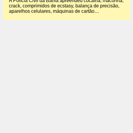
A Polícia Civil da Bahia apreendeu cocaína, maconha,
crack, comprimidos de ecstasy, balança de precisão,
aparelhos celulares, máquinas de cartão…